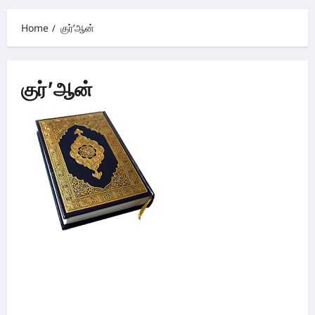
Menu
Home
குர்’ஆன்
குர்’ஆன்