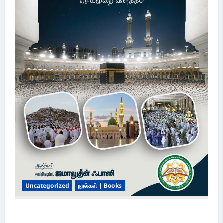
Uncategorized
நூல்கள் | Books
ஹஜ்-உம்ரா செய்முறை விளக்கம் | Hajj & Umrah