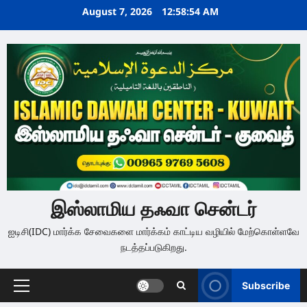
Skip
August 7, 2026
12:58:55 AM
to
content
இஸ்லாமிய தஃவா சென்டர்
ஐடிசி(IDC) மார்க்க சேவைகளை மார்க்கம் காட்டிய வழியில் மேற்கொள்ளவே
நடத்தப்படுகிறது.
Subscribe
Primary