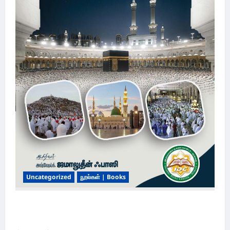
Uncategorized
நூல்கள் | Books
ஹஜ்-உம்ரா செய்முறை விளக்கம் | Hajj & Umrah
Guide for Muslims