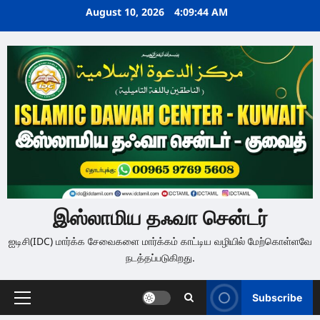
Skip
August 10, 2026
4:09:44 AM
to
content
இஸ்லாமிய தஃவா சென்டர்
ஐடிசி(IDC) மார்க்க சேவைகளை மார்க்கம் காட்டிய வழியில் மேற்கொள்ளவே
நடத்தப்படுகிறது.
Subscribe
Primary